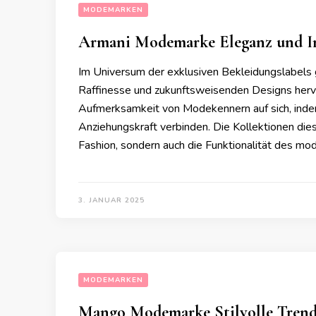
MODEMARKEN
Armani Modemarke Eleganz und I
Im Universum der exklusiven Bekleidungslabels 
Raffinesse und zukunftsweisenden Designs herv
Aufmerksamkeit von Modekennern auf sich, indem 
Anziehungskraft verbinden. Die Kollektionen dies
Fashion, sondern auch die Funktionalität des mo
3. JANUAR 2025
MODEMARKEN
Mango Modemarke Stilvolle Trend